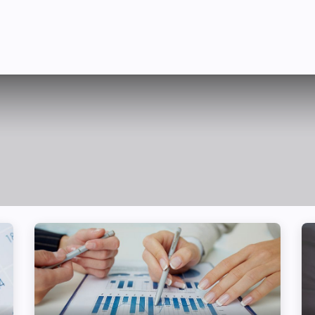
я України
Ціни
Навчання
Стати партнером