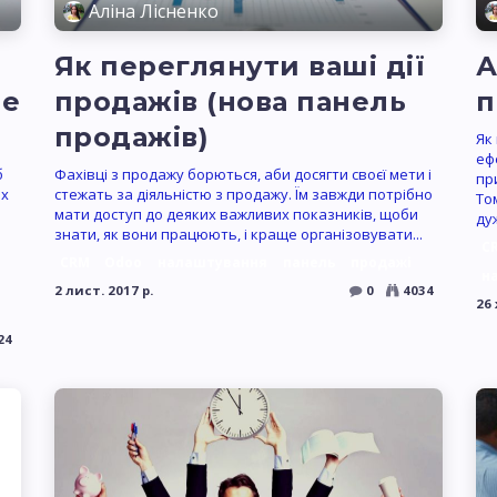
Аліна Лісненко
Як переглянути ваші дії
А
le
продажів (нова панель
п
продажів)
Як
еф
б
Фахівці з продажу борються, аби досягти своєї мети і
пр
ох
стежать за діяльністю з продажу. Їм завжди потрібно
То
мати доступ до деяких важливих показників, щоби
дуж
знати, як вони працюють, і краще організовувати...
C
CRM
Odoo
налаштування
панель
продажі
н
2 лист. 2017 р.
0
4034
26 
24