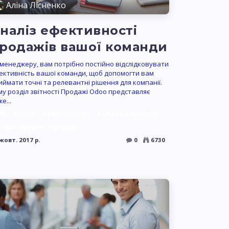
Аліна Лісненко
наліз ефективності
родажів вашої команди
 менеджеру, вам потрібно постійно відслідковувати
ективність вашої команди, щоб допомогти вам
иймати точні та релевантні рішення для компанії.
му розділ звітності Продажі Odoo представляє
е...
RM
аналіз
ефективність
команда продажу
алаштування
продажі
жовт. 2017 р.
0
6730