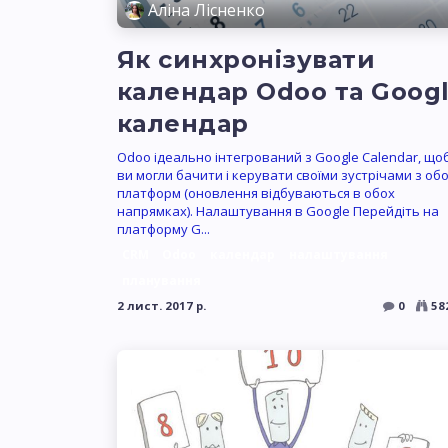
Аліна Лісненко
Як синхронізувати
календар Odoo та Goog
календар
Odoo ідеально інтегрований з Google Calendar, що
ви могли бачити і керувати своїми зустрічами з об
платформ (оновлення відбуваються в обох
напрямках). Налаштування в Google Перейдіть на
платформу G...
CRM
Odoo
календар
налаштування
планування
2 лист. 2017 р.
0
58