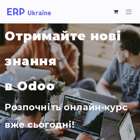
Отримайте нові
знання
в Odoo
Розпочніть онлайн-курс
вже сьогодні!