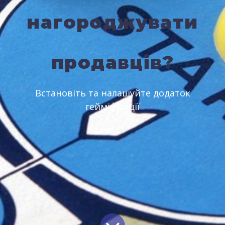
нагороджувати
продавців?
Встановіть та налашуйте додаток
гейміфікації