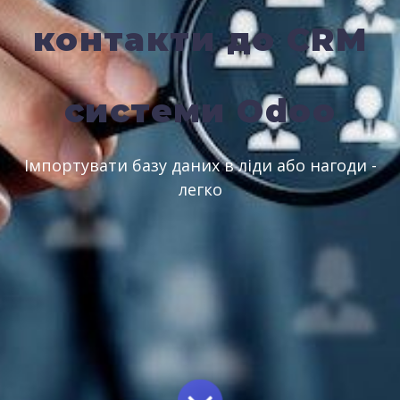
контакти до CRM
системи Odoo
Імпортувати базу даних в ліди або нагоди -
легко