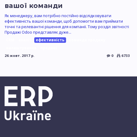
вашої команди
Як менеджеру, вам потрібно постійно відслідковувати
ефективність вашої команди, щоб допомогти вам приймати
точні та релевантні рішення для компанії. Тому розділ звітності
Продажі Odoo представляє дуже...
CRM
аналіз
ефективність
команда продажу
налаштування
продажі
26 жовт. 2017 р.
0
6733