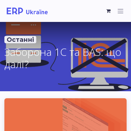
Останні
Заборона 1С та BAS: що
далі?