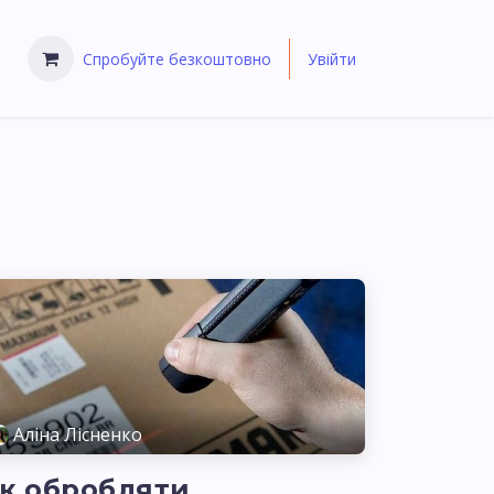
Спробуйте безкоштовно
Увійти
Аліна Лісненко
к обробляти