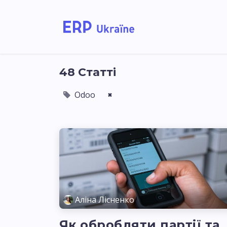
Головна
Рішення дл
48 Статті
Odoo
×
Аліна Лісненко
Як обробляти партії та