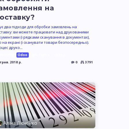
амовлення на
оставку?
нує два підходи для обробки замовлень на
ставку: ви можете працювати над друкованими
кументами (і рядками сканування в документах),
о на екрані (і сканувати товари безпосередньо).
оцес друко...
ventory
Odoo
доставка
склад
трав. 2018 р.
0
3791
Аліна Лісненко