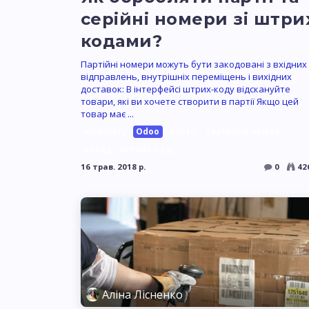
серійні номери зі штри
кодами?
Партійні номери можуть бути закодовані з вхідних
відправлень, внутрішніх переміщень і вихідних
доставок: В інтерфейсі штрих-коду відскануйте
товари, які ви хочете створити в партії Якщо цей
товар має ...
inventory
Odoo
партії
серійний номер
склад
штрих-код
16 трав. 2018 р.
0
42
Аліна Лісненко