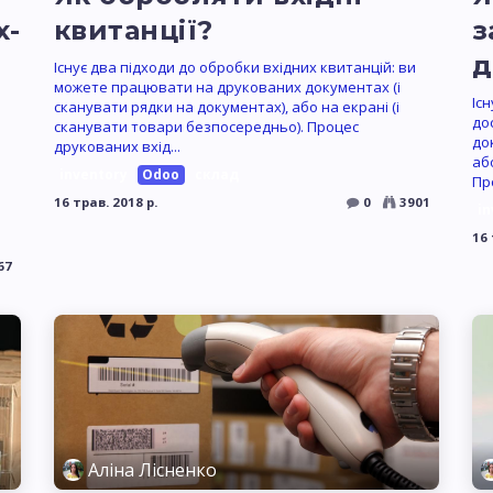
х-
квитанції?
з
д
Існує два підходи до обробки вхідних квитанцій: ви
можете працювати на друкованих документах (і
Іс
сканувати рядки на документах), або на екрані (і
до
сканувати товари безпосередньо). Процес
до
друкованих вхід...
аб
inventory
Odoo
склад
Пр
16 трав. 2018 р.
0
3901
in
16 
67
Аліна Лісненко