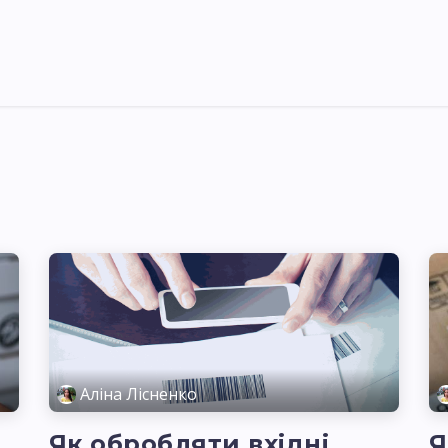
я України
Ціни
Навчання
Стати партнером
Аліна Лісненко
Як обробляти вхідні
Я