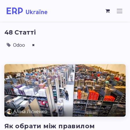
48 Статті
Odoo
×
Аліна Лісненко
Як обрати між правилом