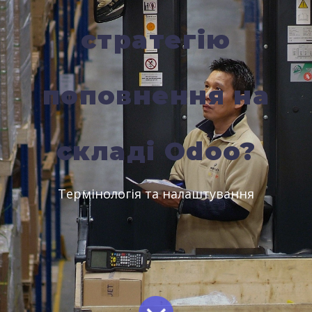
стратегію
поповнення на
складі Odoo?
Термінологія та налаштування