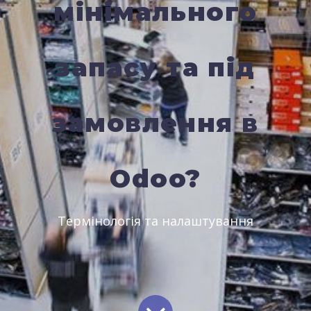
мінімального
запасу та під
замовлення в
Odoo?
Термінологія та налаштування