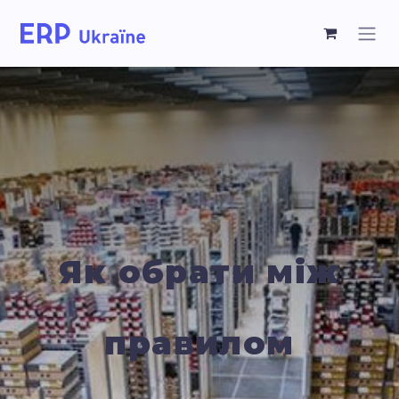
Як обрати між
правилом