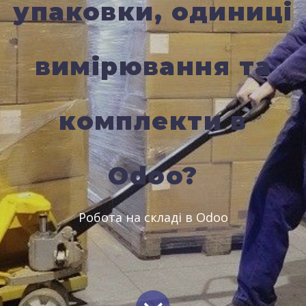
упаковки, одиниці
вимірювання та
комплекти в
Odoo?
Робота на складі в Odoo