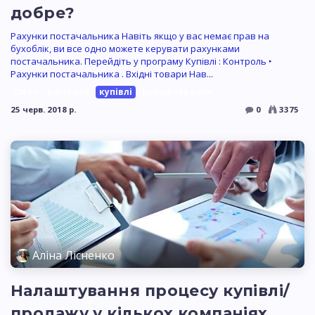
добре?
Рахунки постачальника Навіть якщо у вас немає прав на
бухоблік, ви все одно можете керувати рахунками
постачальника. Перейдіть у програму Купівлі : Контроль ‣
Рахунки постачальника . Вхідні товари Нав...
Odoo
purchase
купівлі
налаштування
25 черв. 2018 р.
0
3375
Аліна Лісненко
Налаштування процесу купівлі/
продажу у кількох компаніях