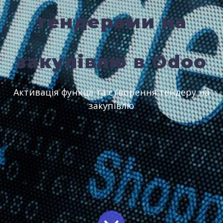
тендерами на
закупівлю в Odoo
Активація функції та створення тендеру на
закупівлю