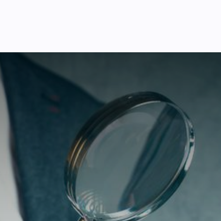
я України
Ціни
Навчання
Стати партнером