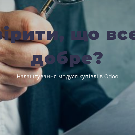
вірити, що вс
добре?
Налаштування модуля купівлі в Odoo