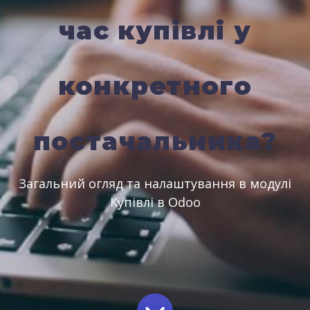
час купівлі у
конкретного
постачальника?
Загальний огляд та налаштування в модулі
Купівлі в Odoo