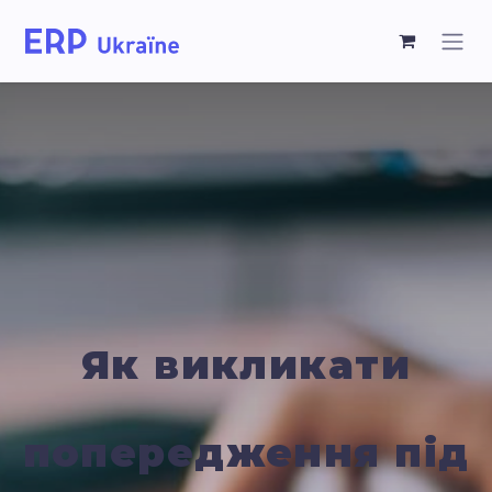
Як викликати
попередження під