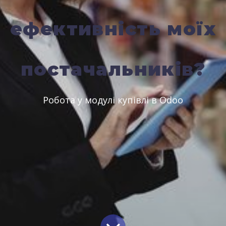
ефективність моїх
постачальників?
Робота у модулі купівлі в Odoo