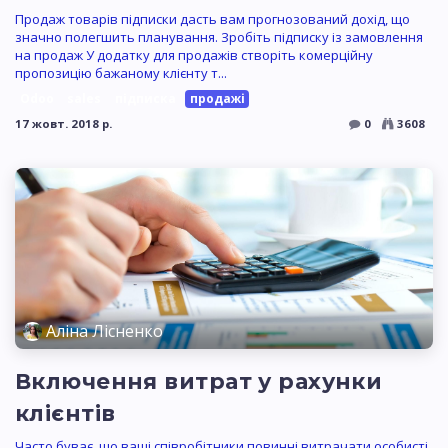
Продаж товарів підписки дасть вам прогнозований дохід, що
значно полегшить планування. Зробіть підписку із замовлення
на продаж У додатку для продажів створіть комерційну
пропозицію бажаному клієнту т...
Odoo
sales
підписка
продажі
17 жовт. 2018 р.
0
3608
Аліна Лісненко
Включення витрат у рахунки
клієнтів
Часто буває, що ваші співробітники повинні витрачати особисті