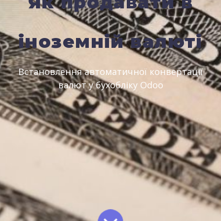
Як продавати в
іноземній валюті
Встановлення автоматичної конвертації
валют у бухобліку Odoo