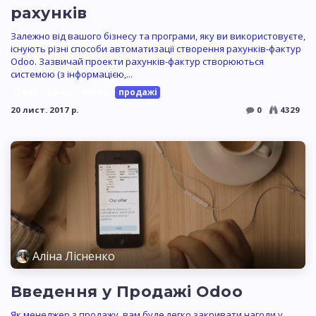
рахунків
Залежно від вашого бізнесу та програми, яку ви використовуєте,
існують різні способи автоматизації створення рахунків-фактур
Odoo. Зазвичай проекти рахунків-фактур створюються
системою (з інформацією,...
Odoo
sales
огляд
продажі
20 лист. 2017 р.
0
4329
Аліна Лісненко
Введення у Продажі Odoo
Як менеджер з продажу, вам буде легко закривати нагоди у