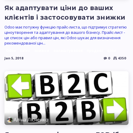
Як адаптувати ціни до ваших
клієнтів і застосовувати знижки
Odoo має потужну функцію прайс-листа, що підтримує стратегію
ціноутворення та адаптування до вашого бізнесу. Прайс-лист -
це список цін або правил цін, які Odoo шукає для визначення
рекомендованої цін...
Odoo
sales
знижки
налаштування
продажі
ціни
Jan 5, 2018
0
4350
Аліна Лісненко