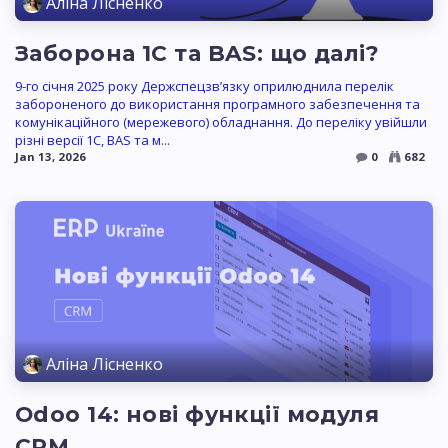
Аліна Лісненко
Заборона 1С та BAS: що далі?
9-го січня 2025 року Держспецзв’язку оприлюднила перелік
забороненого до використання програмного забезпечення та
комунікаційного (мережевого) обладнання. До переліку увійшли
різні версії 1С, BAS та м...
Jan 13, 2026
0
682
Аліна Лісненко
Odoo 14: нові функції модуля
CRM