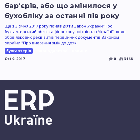
бар'єрів, або що змінилося у
бухобліку за останні пів року
Ще з 3 січня 2017 року почав діяти Закон України"Про
бухгалтерський облік та фінансову звітність в Україні" щодо
обов'язкових реквізитів первинних документів Законом
України "Про внесення змін до деяк...
бухгалтерія
законодавство
новини
Oct 9, 2017
0
3168