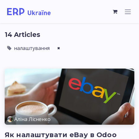
14 Articles
налаштування
×
Аліна Лісненко
Як налаштувати eBay в Odoo