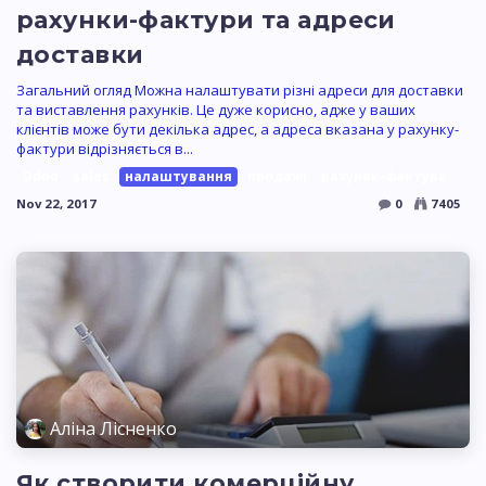
рахунки-фактури та адреси
доставки
Загальний огляд Можна налаштувати різні адреси для доставки
та виставлення рахунків. Це дуже корисно, адже у ваших
клієнтів може бути декілька адрес, а адреса вказана у рахунку-
фактури відрізняється в...
Odoo
sales
налаштування
продажі
рахунок-фактура
Nov 22, 2017
0
7405
Аліна Лісненко
Як створити комерційну