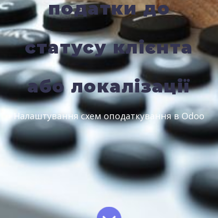
податки до
статусу клієнта
або локалізації
Налаштування схем оподаткування в Odoo