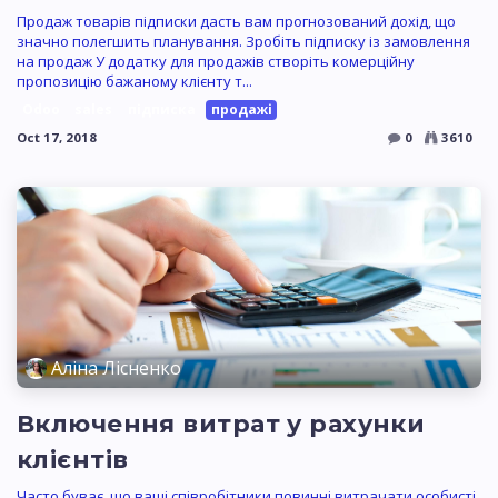
Продаж товарів підписки дасть вам прогнозований дохід, що
значно полегшить планування. Зробіть підписку із замовлення
на продаж У додатку для продажів створіть комерційну
пропозицію бажаному клієнту т...
Odoo
sales
підписка
продажі
Oct 17, 2018
0
3610
Аліна Лісненко
Включення витрат у рахунки
клієнтів
Часто буває, що ваші співробітники повинні витрачати особисті