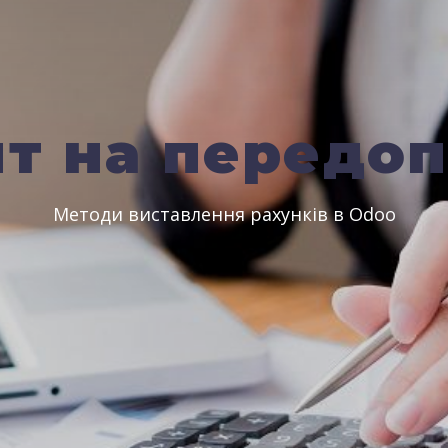
т на передо
Методи виставлення рахунків в Odoo