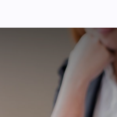
Pricing
Courses
Стати партнером