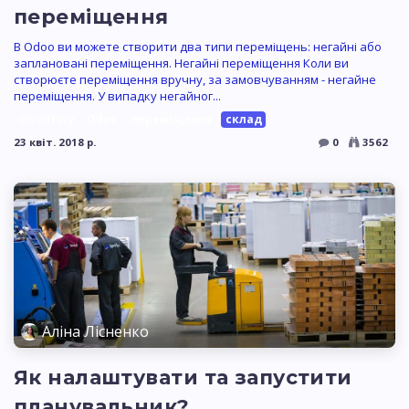
переміщення
В Odoo ви можете створити два типи переміщень: негайні або
заплановані переміщення. Негайні переміщення Коли ви
створюєте переміщення вручну, за замовчуванням - негайне
переміщення. У випадку негайног...
inventory
Odoo
переміщення
склад
23 квіт. 2018 р.
0
3562
Аліна Лісненко
Як налаштувати та запустити
планувальник?