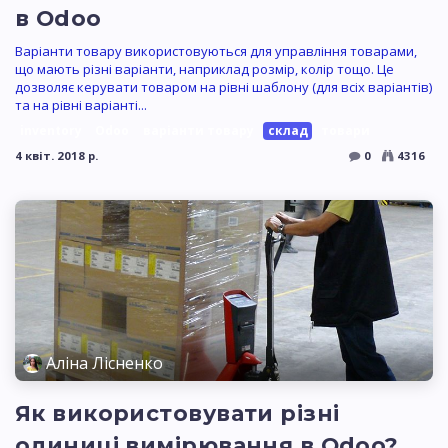
в Odoo
Варіанти товару використовуються для управління товарами,
що мають різні варіанти, наприклад розмір, колір тощо. Це
дозволяє керувати товаром на рівні шаблону (для всіх варіантів)
та на рівні варіанті...
inventory
Odoo
варіанти товару
склад
товари
4 квіт. 2018 р.
0
4316
Аліна Лісненко
Як використовувати різні
одиниці вимірювання в Odoo?