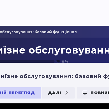
я України
Ціни
Навчання
Стати партнером
 обслуговування: базовий функціонал
иїзне обслуговуван
0
%
иїзне обслуговування: базовий ф
ІЙ ПЕРЕГЛЯД
ДАЛІ
ПОВНИ