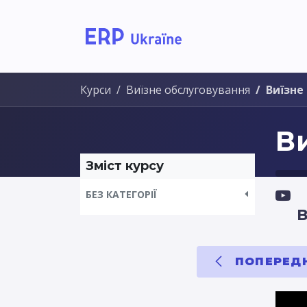
Головна
Рішення дл
Курси
Виїзне обслуговування
Виїзне
В
Зміст курсу
БЕЗ КАТЕГОРІЇ
В
ПОПЕРЕДН