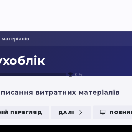
я України
Ціни
Навчання
Стати партнером
 матеріалів
ухоблік
0
%
писання витратних матеріалів
ІЙ ПЕРЕГЛЯД
ДАЛІ
ПОВНИ