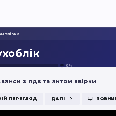
я України
Ціни
Навчання
Стати партнером
ом звірки
ухоблік
0
%
ванси з пдв та актом звірки
ІЙ ПЕРЕГЛЯД
ДАЛІ
ПОВНИ