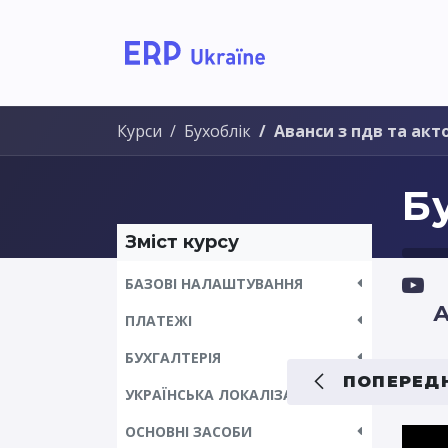
Головна
Рішення дл
Курси
Бухоблік
Аванси з пдв та акт
Б
Зміст курсу
БАЗОВІ НАЛАШТУВАННЯ
А
ПЛАТЕЖІ
БУХГАЛТЕРІЯ
ПОПЕРЕДН
УКРАЇНСЬКА ЛОКАЛІЗАЦІЯ
ОСНОВНІ ЗАСОБИ