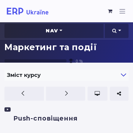
NAV
Маркетинг та події
0
%
Зміст курсу
Push-сповіщення