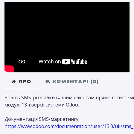
ПРО
КОМЕНТАРІ (
0
)
Робіть SMS-розсилки вашим клієнтам прямо із систем
модулі 13-ї версії системи Odoo.
Документація SMS-маркетингу:
https://www.odoo.com/documentation/user/13.0/uk/sms_