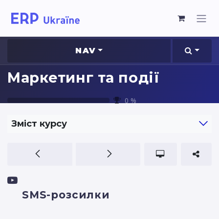
NAV
Маркетинг та події
0
%
Зміст курсу
SMS-розсилки