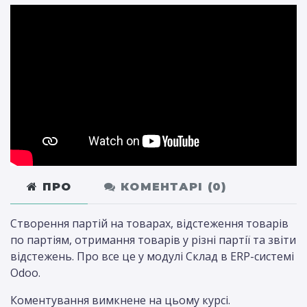
ПРО
КОМЕНТАРІ (
0
)
Створення партій на товарах, відстеження товарів
по партіям, отримання товарів у різні партії та звіти
відстежень. Про все це у модулі Склад в ERP-системі
Odoo.
Коментування вимкнене на цьому курсі.