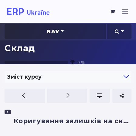
NAV
Склад
0
%
Зміст курсу
Коригування залишків на cкладі