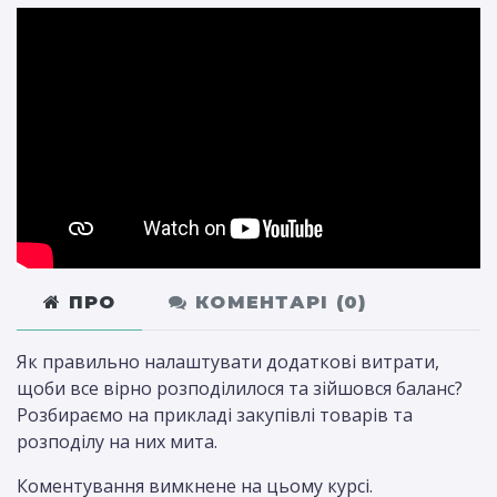
ПРО
КОМЕНТАРІ (
0
)
Як правильно налаштувати додаткові витрати,
щоби все вірно розподілилося та зійшовся баланс?
Розбираємо на прикладі закупівлі товарів та
розподілу на них мита.
Коментування вимкнене на цьому курсі.