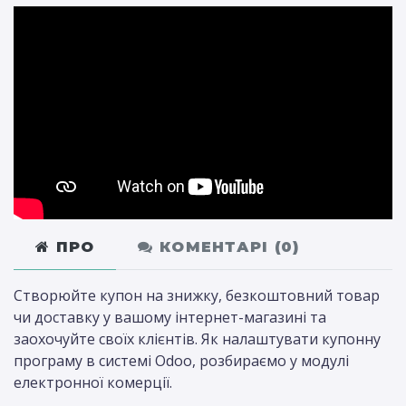
ПРО
КОМЕНТАРІ (
0
)
Створюйте купон на знижку, безкоштовний товар
чи доставку у вашому інтернет-магазині та
заохочуйте своїх клієнтів. Як налаштувати купонну
програму в системі Odoo, розбираємо у модулі
електронної комерції.