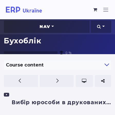
NAV
Бухоблік
0
%
Course content
Вибір юрособи в друкованих формах