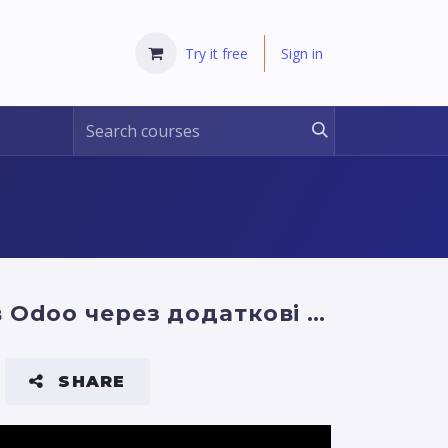
Try it free
Sign in
Як збільшити собівартість товару в Odoo через додаткові витрати
SHARE