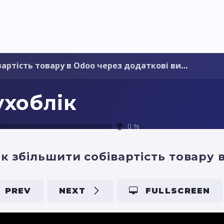
Pricing
Courses
Стати партнером
ртість товару в Odoo через додаткові витрати
ухоблік
0
%
PREV
NEXT
FULLSCREEN