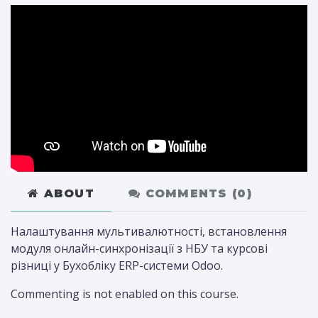
ABOUT
COMMENTS (
0
)
Налаштування мультивалютності, встановлення
модуля онлайн-синхронізації з НБУ та курсові
різниці у Бухобліку ERP-системи Odoo.
Commenting is not enabled on this course.