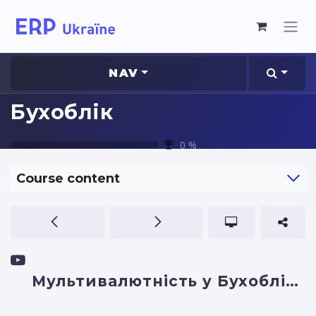
NAV
Бухоблік
0
%
Course content
Мультивалютність у Бухобліку Odoo