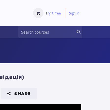
Try it free
Sign in
відація)
SHARE