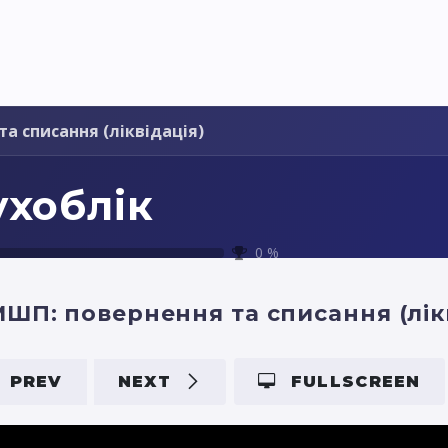
Pricing
Courses
Стати партнером
а списання (ліквідація)
ухоблік
0
%
ШП: повернення та списання (лік
PREV
NEXT
FULLSCREEN