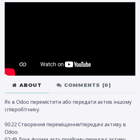
ABOUT
COMMENTS (
0
)
Як в Odoo перемістити або передати актив іншому
співробітнику.
00:22 Створення переміщення/передачі активу в
Odoo.
02:49 Друк форми акту прийому-передачі активу.