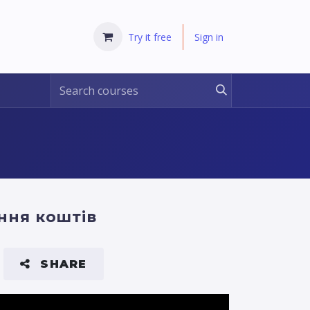
Try it free
Sign in
ння коштів
SHARE