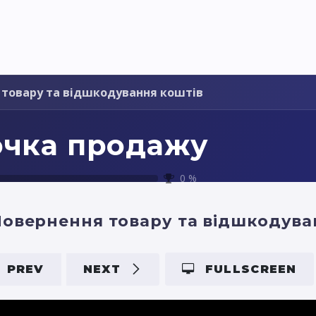
Pricing
Courses
Стати партнером
 товару та відшкодування коштів
очка продажу
0
%
овернення товару та відшкодува
PREV
NEXT
FULLSCREEN