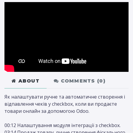
ABOUT
COMMENTS (
0
)
Як налаштувати ручне та автоматичне створення і
відпавлення чеків у checkbox, коли ви продаєте
товари онлайн за допомогою Odoo.
00:12 Налаштування модуля інтеграції з checkbox.
03:14 Продаж товару, ручне створення фіскального