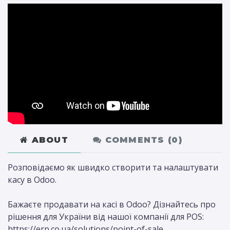
ABOUT
COMMENTS (
0
)
Розповідаємо як швидко створити та налаштувати
касу в Odoo.
Бажаєте продавати на касі в Odoo? Дізнайтесь про
рішення для України від нашої компанії для POS:
https://erp.co.ua/solutions/point-of-sale