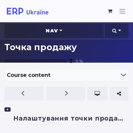
NAV
Точка продажу
0
%
Course content
Налаштування точки продажу в Odoo для одного або кількох касирів