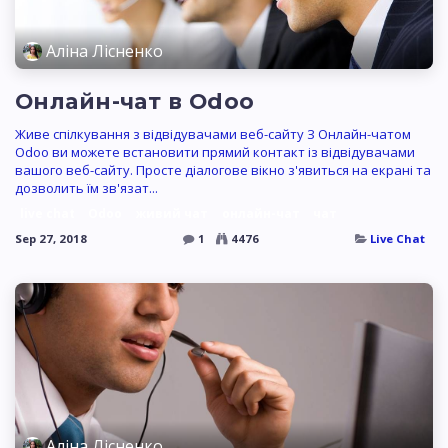
Аліна Лісненко
Онлайн-чат в Odoo
Живе спілкування з відвідувачами веб-сайту З Онлайн-чатом
Odoo ви можете встановити прямий контакт із відвідувачами
вашого веб-сайту. Просте діалогове вікно з'явиться на екрані та
дозволить їм зв'язат...
live chat
Odoo
живий чат
онлайн-чат
чат
Sep 27, 2018
1
4476
Live Chat
Аліна Лісненко