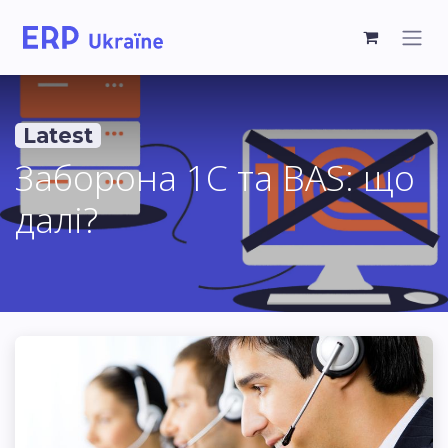
Latest
Заборона 1С та BAS: що
далі?