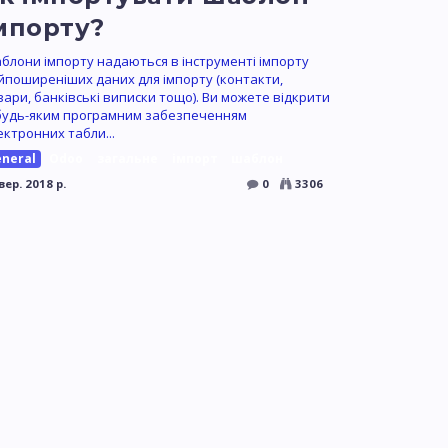
мпорту?
блони імпорту надаються в інструменті імпорту
йпоширеніших даних для імпорту (контакти,
вари, банківські виписки тощо). Ви можете відкрити
 будь-яким програмним забезпеченням
ектронних табли...
eneral
Odoo
загальне
імпорт
шаблон
вер. 2018 р.
0
3306