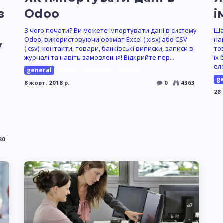
в
Odoo
і
З чого почати? Ви можете імпортувати дані в систему
Ша
Odoo, використовуючи формат Excel (.xlsx) або CSV
на
у
(.csv): контакти, товари, банківські виписки, записи в
то
журналі та навіть замовлення! Відкрийте пер...
їх
ел
general
Odoo
загальне
імпорт
g
8 жовт. 2018 р.
0
4363
28 
80