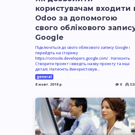
користувачам входити 
Odoo за допомогою
свого облікового запис
Google
Підключіться до свого облікового запису Google і
перейдіть на сторінку
https://console.developers.google.com/ . Натисніть
Створити проект і введіть назву проекту та інші
деталі. Натисніть Використовув...
general
Odoo
загальне
8 жовт. 2018 р.
0
32