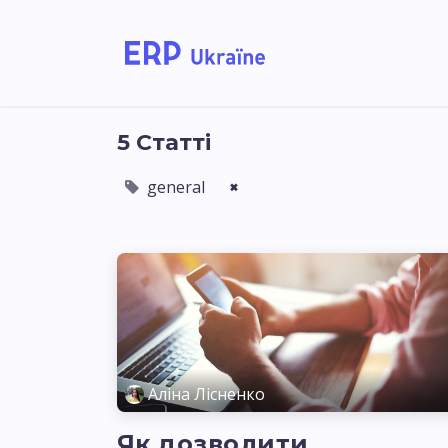
Головна
Рішення дл
5 Статті
general
×
Аліна Лісненко
Як дозволити