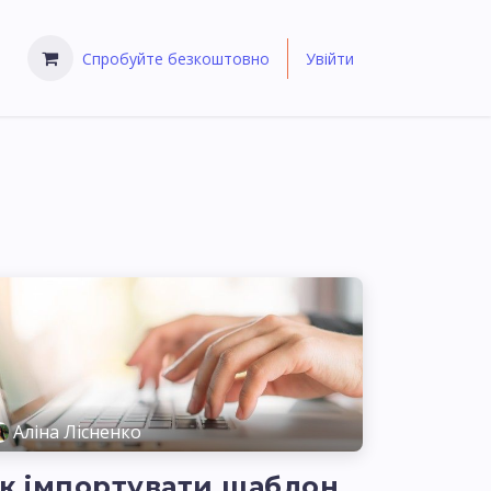
Спробуйте безкоштовно
Увійти
Аліна Лісненко
к імпортувати шаблон