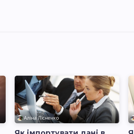
я України
Ціни
Навчання
Стати партнером
Аліна Лісненко
Як імпортувати дані в
Я