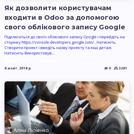
Як дозволити користувачам
входити в Odoo за допомогою
свого облікового запису Google
Підключіться до свого облікового запису Google і перейдіть на
сторінку https://console.developers.google.com/ . Натисніть
Створити проект і введіть назву проекту та інші деталі.
Натисніть Використовув...
general
Odoo
загальне
8 жовт. 2018 р.
0
3281
Аліна Лісненко