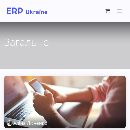
Загальне
Аліна Лісненко