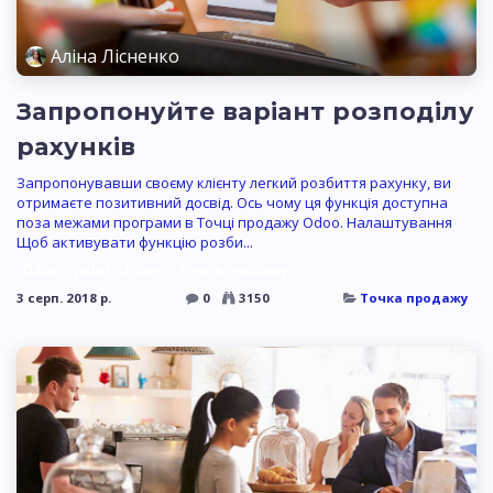
Аліна Лісненко
Запропонуйте варіант розподілу
рахунків
Запропонувавши своєму клієнту легкий розбиття рахунку, ви
отримаєте позитивний досвід. Ось чому ця функція доступна
поза межами програми в Точці продажу Odoo. Налаштування
Щоб активувати функцію розби...
Odoo
point of sale
точка продажу
3 серп. 2018 р.
0
3150
Точка продажу