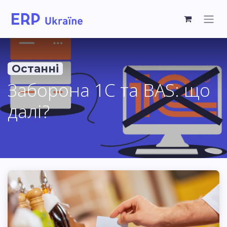
Останні
Заборона 1С та BAS: що
далі?